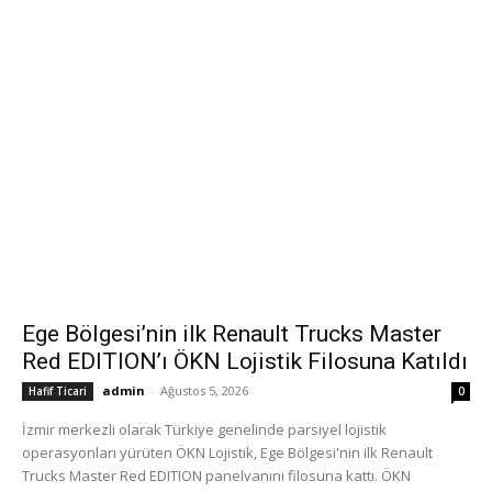
Ege Bölgesi’nin ilk Renault Trucks Master
Red EDITION’ı ÖKN Lojistik Filosuna Katıldı
admin
-
Ağustos 5, 2026
Hafif Ticari
0
İzmir merkezli olarak Türkiye genelinde parsiyel lojistik
operasyonları yürüten ÖKN Lojistik, Ege Bölgesi'nin ilk Renault
Trucks Master Red EDITION panelvanını filosuna kattı. ÖKN