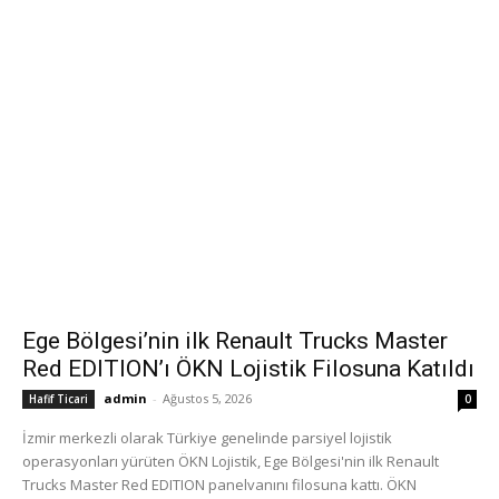
Ege Bölgesi’nin ilk Renault Trucks Master
Red EDITION’ı ÖKN Lojistik Filosuna Katıldı
admin
-
Ağustos 5, 2026
Hafif Ticari
0
İzmir merkezli olarak Türkiye genelinde parsiyel lojistik
operasyonları yürüten ÖKN Lojistik, Ege Bölgesi'nin ilk Renault
Trucks Master Red EDITION panelvanını filosuna kattı. ÖKN