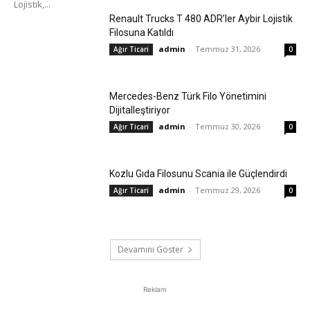
Lojistik,...
Renault Trucks T 480 ADR’ler Aybir Lojistik
Filosuna Katıldı
admin
-
Temmuz 31, 2026
Ağır Ticari
0
Mercedes-Benz Türk Filo Yönetimini
Dijitalleştiriyor
admin
-
Temmuz 30, 2026
Ağır Ticari
0
Kozlu Gıda Filosunu Scania ile Güçlendirdi
admin
-
Temmuz 29, 2026
Ağır Ticari
0
Devamını Göster
Reklam