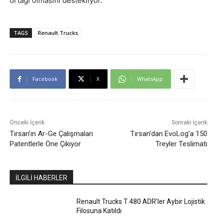
ortağı olmasını destekliyor.
TAGS
Renault Trucks
Facebook
X
WhatsApp
Önceki İçerik
Sonraki İçerik
Tırsan’ın Ar-Ge Çalışmaları
Tırsan’dan EvoLog’a 150
Patentlerle Öne Çıkıyor
Treyler Teslimatı
İLGİLİ HABERLER
Renault Trucks T 480 ADR’ler Aybir Lojistik
Filosuna Katıldı