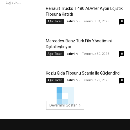
Lojistik,...
Renault Trucks T 480 ADR’ler Aybir Lojistik
Filosuna Katıldı
admin
-
Temmuz 31, 2026
Ağır Ticari
0
Mercedes-Benz Türk Filo Yönetimini
Dijitalleştiriyor
admin
-
Temmuz 30, 2026
Ağır Ticari
0
Kozlu Gıda Filosunu Scania ile Güçlendirdi
admin
-
Temmuz 29, 2026
Ağır Ticari
0
Devamını Göster