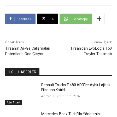
Facebook
X
WhatsApp
Önceki İçerik
Sonraki İçerik
Tırsan’ın Ar-Ge Çalışmaları
Tırsan’dan EvoLog’a 150
Patentlerle Öne Çıkıyor
Treyler Teslimatı
İLGİLİ HABERLER
Renault Trucks T 480 ADR’ler Aybir Lojistik
Filosuna Katıldı
admin
-
Temmuz 31, 2026
Ağır Ticari
Mercedes-Benz Türk Filo Yönetimini