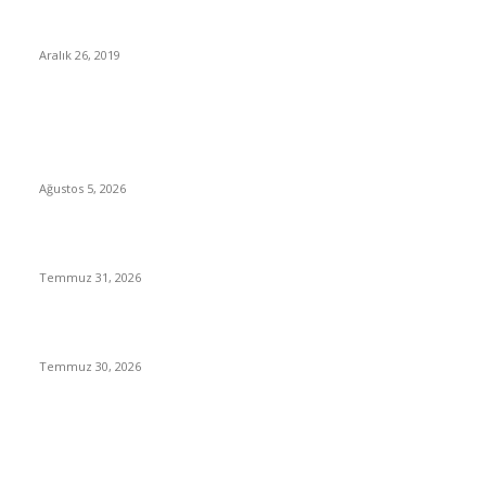
Ticari Araç ve Treylerciler Solutrans Fuarında
Aralık 26, 2019
İLGİ ÇEKEN HABERLER
Ege Bölgesi’nin ilk Renault Trucks Master Red EDITION’ı ÖKN
Lojistik Filosuna Katıldı
Ağustos 5, 2026
Renault Trucks T 480 ADR’ler Aybir Lojistik Filosuna Katıldı
Temmuz 31, 2026
Mercedes-Benz Türk Filo Yönetimini Dijitalleştiriyor
Temmuz 30, 2026
İLGİ ÇEKEN KATEGORİLER
Treyler
468
Ağır Ticari
439