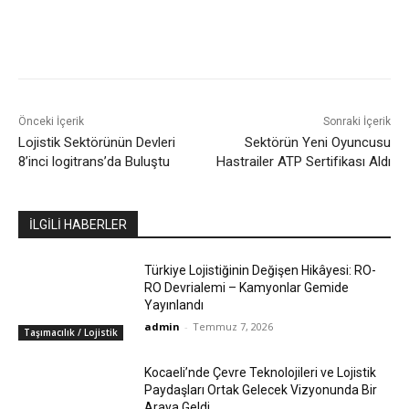
Facebook
X
WhatsApp
Linkedin
Önceki İçerik
Sonraki İçerik
Lojistik Sektörünün Devleri
Sektörün Yeni Oyuncusu
8’inci logitrans’da Buluştu
Hastrailer ATP Sertifikası Aldı
İLGİLİ HABERLER
Türkiye Lojistiğinin Değişen Hikâyesi: RO-
RO Devrialemi – Kamyonlar Gemide
Yayınlandı
admin
-
Temmuz 7, 2026
Taşımacılık / Lojistik
Kocaeli’nde Çevre Teknolojileri ve Lojistik
Paydaşları Ortak Gelecek Vizyonunda Bir
Araya Geldi