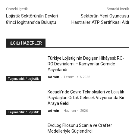
Önceki İçerik
Sonraki İçerik
Lojistik Sektörünün Devleri
Sektörün Yeni Oyuncusu
8’inci logitrans’da Buluştu
Hastrailer ATP Sertifikası Aldı
İLGİLİ HABERLER
Türkiye Lojistiğinin Değişen Hikâyesi: RO-
RO Devrialemi – Kamyonlar Gemide
Yayınlandı
admin
-
Temmuz 7, 2026
Taşımacılık / Lojistik
Kocaeli’nde Çevre Teknolojileri ve Lojistik
Paydaşları Ortak Gelecek Vizyonunda Bir
Araya Geldi
admin
-
Haziran 4, 2026
Taşımacılık / Lojistik
EvoLog Filosunu Scania ve Crafter
Modelleriyle Güçlendirdi