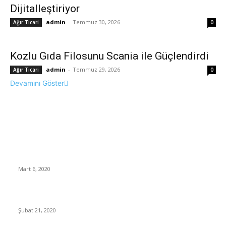
Dijitalleştiriyor
admin
-
Temmuz 30, 2026
Ağır Ticari
0
Kozlu Gıda Filosunu Scania ile Güçlendirdi
admin
-
Temmuz 29, 2026
Ağır Ticari
0
Devamını Göster
FOTOĞRAF GALERİSİ
Yeni Nesil Volvo Trucks Kamyon ve Çekiciler Tanıtıldı
Mart 6, 2020
Iveco Ağır Ticarideki Konumunu S Way İle Güçlendirecek
Şubat 21, 2020