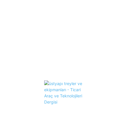
Manşet
372
Ticari Araçlar
364
Güncel Haberler
202
Yan Sanayi
160
Üst Haberler
147
Taşımacılık / Lojistik
140
HAKKIMIZDA