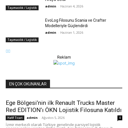
admin
-
Haziran 4, 2026
Taşımacılık / Lojistik
EvoLog Filosunu Scania ve Crafter
Modelleriyle Güçlendirdi
admin
-
Haziran 1, 2026
Taşımacılık / Lojistik
Reklam
EN ÇOK OKUNANLAR
Ege Bölgesi’nin ilk Renault Trucks Master
Red EDITION’ı ÖKN Lojistik Filosuna Katıldı
admin
-
Ağustos 5, 2026
Hafif Ticari
0
İzmir merkezli olarak Türkiye genelinde parsiyel lojistik