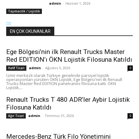
admin
-
Haziran 1, 2026
Taşımacılık / Lojistik
EN ÇOK OKUNANLAR
Ege Bölgesi’nin ilk Renault Trucks Master
Red EDITION’ı ÖKN Lojistik Filosuna Katıldı
admin
-
Ağustos 5, 2026
Hafif Ticari
0
İzmir merkezli olarak Türkiye genelinde parsiyel lojistik
operasyonları yürüten ÖKN Lojistik, Ege Bölgesi'nin ilk Renault
Trucks Master Red EDITION panelvanını filosuna kattı. ÖKN
Lojistik,...
Renault Trucks T 480 ADR’ler Aybir Lojistik
Filosuna Katıldı
admin
-
Temmuz 31, 2026
Ağır Ticari
0
Mercedes-Benz Türk Filo Yönetimini