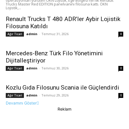
operasyonları yürüten ÖKN Lojistik, Ege Bölgesi'nin ilk Renault
Trucks Master Red EDITION panelvanını filosuna kattı. ÖKN
Lojistik,...
Renault Trucks T 480 ADR’ler Aybir Lojistik
Filosuna Katıldı
admin
-
Temmuz 31, 2026
Ağır Ticari
0
Mercedes-Benz Türk Filo Yönetimini
Dijitalleştiriyor
admin
-
Temmuz 30, 2026
Ağır Ticari
0
Kozlu Gıda Filosunu Scania ile Güçlendirdi
admin
-
Temmuz 29, 2026
Ağır Ticari
0
Devamını Göster
Reklam
Güncel Haberler
Manşet
Taşımacılık / Lojistik
Üst Haberler