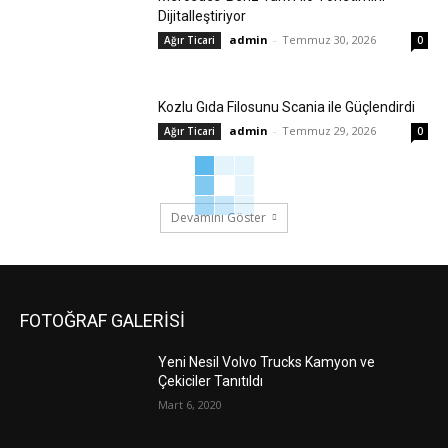
Dijitalleştiriyor
admin
-
Temmuz 30, 2026
Ağır Ticari
0
Kozlu Gıda Filosunu Scania ile Güçlendirdi
admin
-
Temmuz 29, 2026
Ağır Ticari
0
Devamını Göster
FOTOĞRAF GALERİSİ
Yeni Nesil Volvo Trucks Kamyon ve
Çekiciler Tanıtıldı
Mart 6, 2020