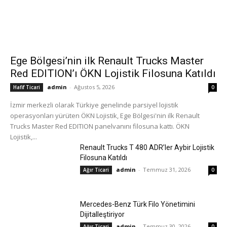
Ege Bölgesi’nin ilk Renault Trucks Master
Red EDITION’ı ÖKN Lojistik Filosuna Katıldı
admin
-
Ağustos 5, 2026
Hafif Ticari
0
İzmir merkezli olarak Türkiye genelinde parsiyel lojistik
operasyonları yürüten ÖKN Lojistik, Ege Bölgesi'nin ilk Renault
Trucks Master Red EDITION panelvanını filosuna kattı. ÖKN
Lojistik,...
Renault Trucks T 480 ADR’ler Aybir Lojistik
Filosuna Katıldı
admin
-
Temmuz 31, 2026
Ağır Ticari
0
Mercedes-Benz Türk Filo Yönetimini
Dijitalleştiriyor
admin
-
Temmuz 30, 2026
Ağır Ticari
0