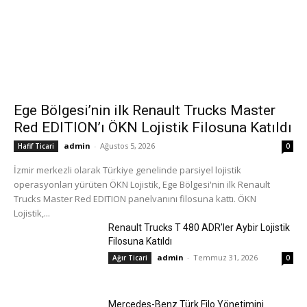
Ege Bölgesi’nin ilk Renault Trucks Master
Red EDITION’ı ÖKN Lojistik Filosuna Katıldı
admin
-
Ağustos 5, 2026
Hafif Ticari
0
İzmir merkezli olarak Türkiye genelinde parsiyel lojistik
operasyonları yürüten ÖKN Lojistik, Ege Bölgesi'nin ilk Renault
Trucks Master Red EDITION panelvanını filosuna kattı. ÖKN
Lojistik,...
Renault Trucks T 480 ADR’ler Aybir Lojistik
Filosuna Katıldı
admin
-
Temmuz 31, 2026
Ağır Ticari
0
Mercedes-Benz Türk Filo Yönetimini