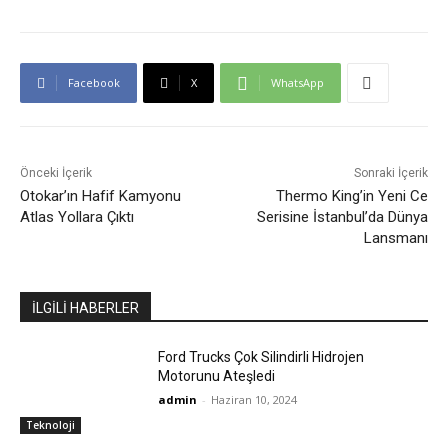
Facebook
X
WhatsApp
Önceki İçerik
Sonraki İçerik
Otokar’ın Hafif Kamyonu
Thermo King’in Yeni Ce
Atlas Yollara Çıktı
Serisine İstanbul’da Dünya
Lansmanı
İLGİLİ HABERLER
Ford Trucks Çok Silindirli Hidrojen
Motorunu Ateşledi
admin
-
Haziran 10, 2024
Teknoloji