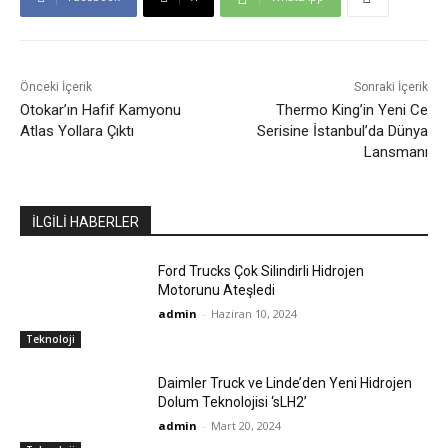
Önceki İçerik
Sonraki İçerik
Otokar’ın Hafif Kamyonu
Thermo King’in Yeni Ce
Atlas Yollara Çıktı
Serisine İstanbul’da Dünya
Lansmanı
İLGİLİ HABERLER
Ford Trucks Çok Silindirli Hidrojen
Motorunu Ateşledi
admin
-
Haziran 10, 2024
Teknoloji
Daimler Truck ve Linde’den Yeni Hidrojen
Dolum Teknolojisi ‘sLH2’
admin
-
Mart 20, 2024