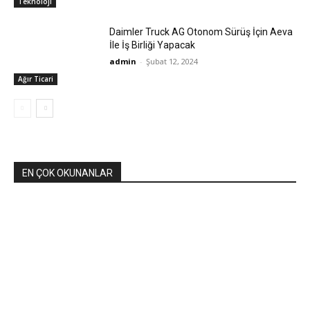
Teknoloji
Daimler Truck AG Otonom Sürüş İçin Aeva
İle İş Birliği Yapacak
admin
-
Şubat 12, 2024
Ağır Ticari
EN ÇOK OKUNANLAR