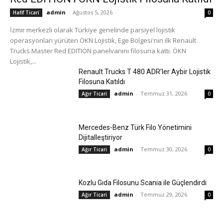
admin
-
Ağustos 5, 2026
Hafif Ticari
0
İzmir merkezli olarak Türkiye genelinde parsiyel lojistik
operasyonları yürüten ÖKN Lojistik, Ege Bölgesi'nin ilk Renault
Trucks Master Red EDITION panelvanını filosuna kattı. ÖKN
Lojistik,...
Renault Trucks T 480 ADR’ler Aybir Lojistik
Filosuna Katıldı
admin
-
Temmuz 31, 2026
Ağır Ticari
0
Mercedes-Benz Türk Filo Yönetimini
Dijitalleştiriyor
admin
-
Temmuz 30, 2026
Ağır Ticari
0
Kozlu Gıda Filosunu Scania ile Güçlendirdi
admin
-
Temmuz 29, 2026
Ağır Ticari
0