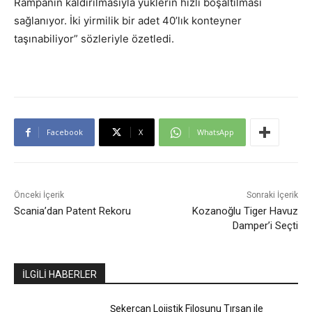
Rampanın kaldırılmasıyla yüklerin hızlı boşaltılması
sağlanıyor. İki yirmilik bir adet 40’lık konteyner
taşınabiliyor” sözleriyle özetledi.
Facebook
X
WhatsApp
Önceki İçerik
Sonraki İçerik
Scania’dan Patent Rekoru
Kozanoğlu Tiger Havuz
Damper’i Seçti
İLGİLİ HABERLER
Şekercan Lojistik Filosunu Tırsan ile