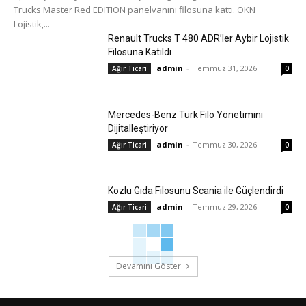
Trucks Master Red EDITION panelvanını filosuna kattı. ÖKN
Lojistik,...
Renault Trucks T 480 ADR’ler Aybir Lojistik
Filosuna Katıldı
admin
-
Temmuz 31, 2026
Ağır Ticari
0
Mercedes-Benz Türk Filo Yönetimini
Dijitalleştiriyor
admin
-
Temmuz 30, 2026
Ağır Ticari
0
Kozlu Gıda Filosunu Scania ile Güçlendirdi
admin
-
Temmuz 29, 2026
Ağır Ticari
0
Devamını Göster