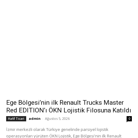
Ege Bölgesi’nin ilk Renault Trucks Master
Red EDITION’ı ÖKN Lojistik Filosuna Katıldı
admin
-
Ağustos 5, 2026
Hafif Ticari
0
İzmir merkezli olarak Türkiye genelinde parsiyel lojistik
operasyonları yürüten ÖKN Lojistik, Ege Bölgesi'nin ilk Renault