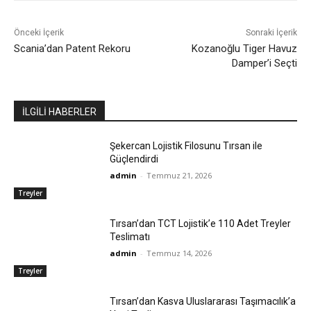
Önceki İçerik
Sonraki İçerik
Scania’dan Patent Rekoru
Kozanoğlu Tiger Havuz
Damper’i Seçti
İLGİLİ HABERLER
Şekercan Lojistik Filosunu Tırsan ile
Güçlendirdi
admin
-
Temmuz 21, 2026
Treyler
Tırsan’dan TCT Lojistik’e 110 Adet Treyler
Teslimatı
admin
-
Temmuz 14, 2026
Treyler
Tırsan’dan Kasva Uluslararası Taşımacılık’a