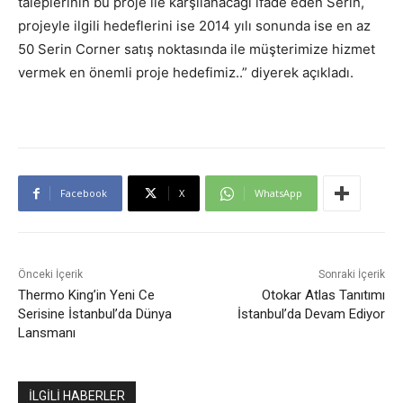
taleplerinin bu proje ile karşılanacağı ifade eden Serin,
projeyle ilgili hedeflerini ise 2014 yılı sonunda ise en az
50 Serin Corner satış noktasında ile müşterimize hizmet
vermek en önemli proje hedefimiz..” diyerek açıkladı.
Facebook
X
WhatsApp
Önceki İçerik
Sonraki İçerik
Thermo King’in Yeni Ce
Otokar Atlas Tanıtımı
Serisine İstanbul’da Dünya
İstanbul’da Devam Ediyor
Lansmanı
İLGİLİ HABERLER