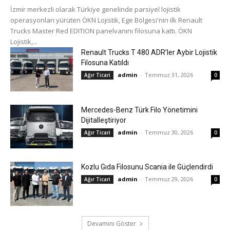
İzmir merkezli olarak Türkiye genelinde parsiyel lojistik
operasyonları yürüten ÖKN Lojistik, Ege Bölgesi'nin ilk Renault
Trucks Master Red EDITION panelvanını filosuna kattı. ÖKN
Lojistik,...
Renault Trucks T 480 ADR’ler Aybir Lojistik
Filosuna Katıldı
admin
-
Temmuz 31, 2026
Ağır Ticari
0
Mercedes-Benz Türk Filo Yönetimini
Dijitalleştiriyor
admin
-
Temmuz 30, 2026
Ağır Ticari
0
Kozlu Gıda Filosunu Scania ile Güçlendirdi
admin
-
Temmuz 29, 2026
Ağır Ticari
0
Devamını Göster