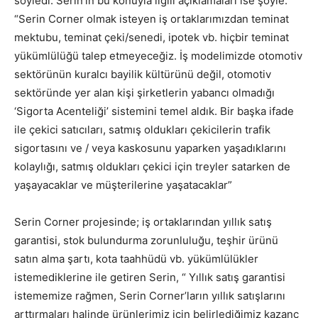
söyledi. Serin’in bu konuyla ilgili açıklamaları ise şöyle:
“Serin Corner olmak isteyen iş ortaklarımızdan teminat
mektubu, teminat çeki/senedi, ipotek vb. hiçbir teminat
yükümlülüğü talep etmeyeceğiz. İş modelimizde otomotiv
sektörünün kuralcı bayilik kültürünü değil, otomotiv
sektöründe yer alan kişi şirketlerin yabancı olmadığı
‘Sigorta Acenteliği’ sistemini temel aldık. Bir başka ifade
ile çekici satıcıları, satmış oldukları çekicilerin trafik
sigortasını ve / veya kaskosunu yaparken yaşadıklarını
kolaylığı, satmış oldukları çekici için treyler satarken de
yaşayacaklar ve müşterilerine yaşatacaklar”
Serin Corner projesinde; iş ortaklarından yıllık satış
garantisi, stok bulundurma zorunluluğu, teşhir ürünü
satın alma şartı, kota taahhüdü vb. yükümlülükler
istemediklerine ile getiren Serin, “ Yıllık satış garantisi
istememize rağmen, Serin Corner’ların yıllık satışlarını
arttırmaları halinde ürünlerimiz için belirlediğimiz kazanç