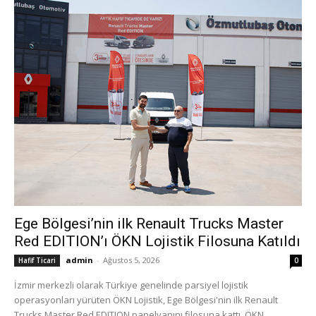
Ege Bölgesi’nin ilk Renault Trucks Master
Red EDITION’ı ÖKN Lojistik Filosuna Katıldı
admin
-
Ağustos 5, 2026
Hafif Ticari
0
İzmir merkezli olarak Türkiye genelinde parsiyel lojistik
operasyonları yürüten ÖKN Lojistik, Ege Bölgesi'nin ilk Renault
Trucks Master Red EDITION panelvanını filosuna kattı. ÖKN