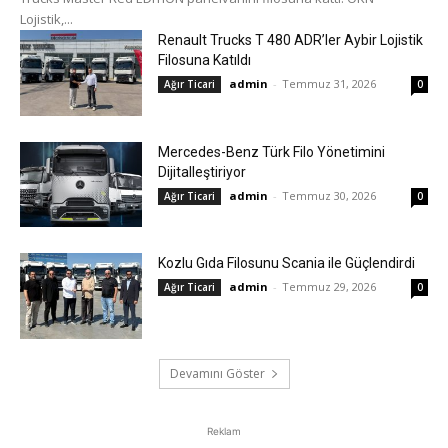
Lojistik,...
Renault Trucks T 480 ADR’ler Aybir Lojistik
Filosuna Katıldı
admin
-
Temmuz 31, 2026
Ağır Ticari
0
Mercedes-Benz Türk Filo Yönetimini
Dijitalleştiriyor
admin
-
Temmuz 30, 2026
Ağır Ticari
0
Kozlu Gıda Filosunu Scania ile Güçlendirdi
admin
-
Temmuz 29, 2026
Ağır Ticari
0
Devamını Göster
Reklam